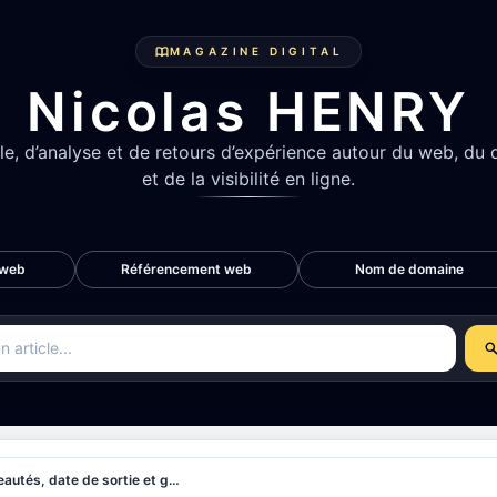
ordPress 7.0
2. Pourquoi WordPress 7.0 est une version importante
#2
MAGAZINE DIGITAL
Nicolas HENRY
lle, d’analyse et de retours d’expérience autour du web, d
et de la visibilité en ligne.
 web
Référencement web
Nom de domaine
s les articles
WordPress 7.0 : nouveautés, date de sortie et guide de mise à jour