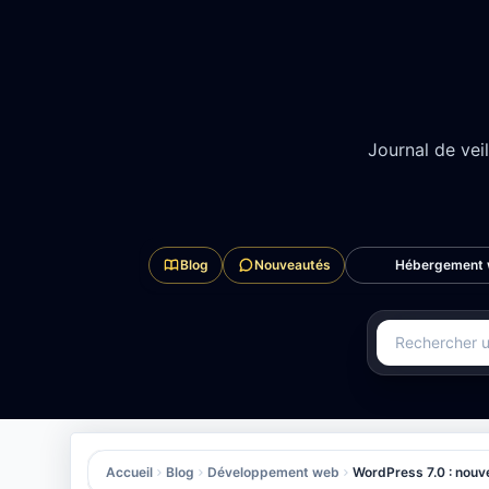
Aller au contenu
1. Date de sortie de W
SECTION 1 / 17
#1
Journal de vei
Blog
Nouveautés
Hébergement
Rechercher dan
Accueil
Blog
Développement web