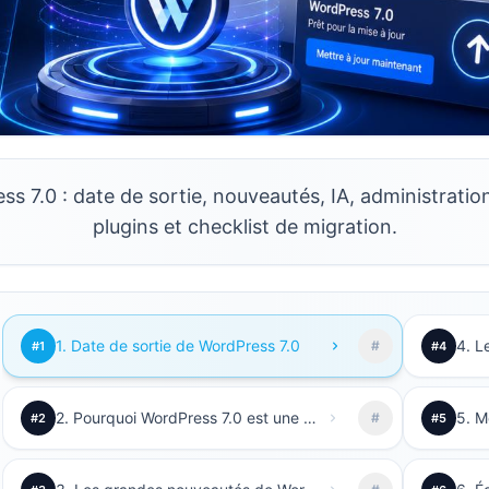
7.0 : date de sortie, nouveautés, IA, administration,
plugins et checklist de migration.
1. Date de sortie de WordPress 7.0
4. L
#
#1
#4
2. Pourquoi WordPress 7.0 est une version importante
#
#2
#5