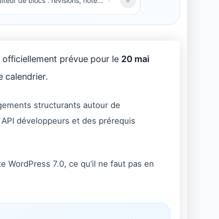
6. Éditeur de blocs : révisions, notes, responsive et nouveaux blocs
#
#9
officiellement prévue pour le
20 mai
 calendrier.
angements structurants autour de
es API développeurs et des prérequis
te WordPress 7.0, ce qu’il ne faut pas en