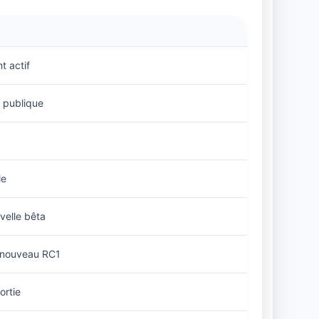
 actif
t publique
le
velle bêta
 nouveau RC1
ortie